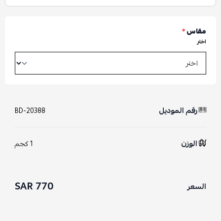
مقاس
*
اختر
رقم الموديل
BD-20388
الوزن
1 كجم
770 SAR
السعر