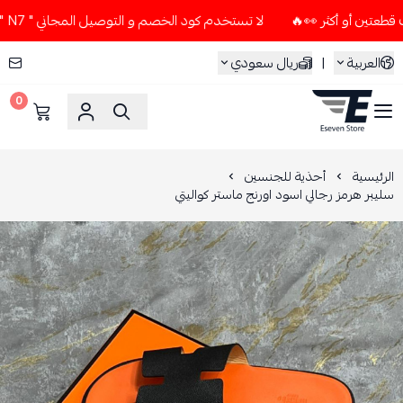
لا تستخدم كود الخصم و التوصيل المجاني " N7 " إلا إذا طلبت قطعتين أو أكثر 👀🔥
العربية
|
ريال سعودي
0
ESEVEN STORE
الرئيسية
أحذية للجنسين
سليبر هرمز رجالي اسود اورنج ماستر كواليتي