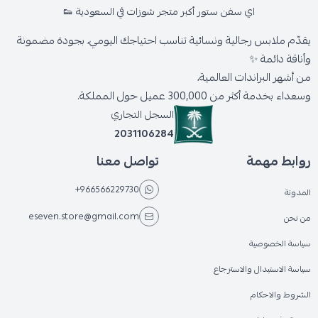
اي سفن ستور أكبر متجر شوزات في السعودية 👟
يقدّم ملابس رجالية ونسائية تناسب احتياجك اليومي، بجودة مضمونة
وأناقة دائمة ✨
من أشهر البراندات العالمية،
وسعداء بخدمة أكثر من 300,000 عميل حول المملكة.
السجل التجاري
2031106284
روابط مهمة
تواصل معنا
+966566229730
المدونة
eseven.store@gmail.com
من نحن
سياسة الخصوصية
سياسة الاستبدال والاسترجاع
الشروط والاحكام