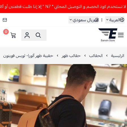
خدم كود الخصم و التوصيل المجاني " N7 " إلا إذا طلبت قطعتين أو أكثر 👀🔥
العربية
|
ريال سعودي
0
ESEVEN STORE
الرئيسية
الحقائب
حقائب ظهر
حقيبة ظهر ألورا- لويس فويتون