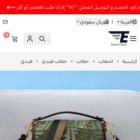
التوصيل المجاني " N7 " إلا إذا طلبت قطعتين أو أكثر 👀🔥
لا
العربية
|
ريال سعودي
0
ESEVEN STORE
الرئيسية
الحقائب
حقائب
حقائب فيندي
فيندي