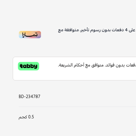
لى
4
دفعات بدون رسوم تأخير، متوافقة مع
BD-234787
0.5 كجم