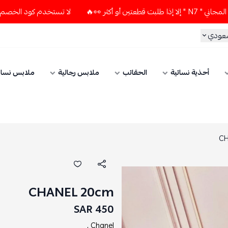
👀🔥
لا تستخدم كود الخصم و التوصيل المجاني " N7 " إلا إذا 
سعودي
أحذية نسائية
الحقائب
ملابس رجالية
ملابس نسائ
CH
CHANEL 20cm
450 SAR
Chanel ,