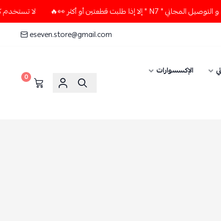
طلبت قطعتين أو أكثر 👀🔥
لا تستخدم كود الخصم و التوصيل المج
eseven.store@gmail.com
ي
الإكسسوارات
0