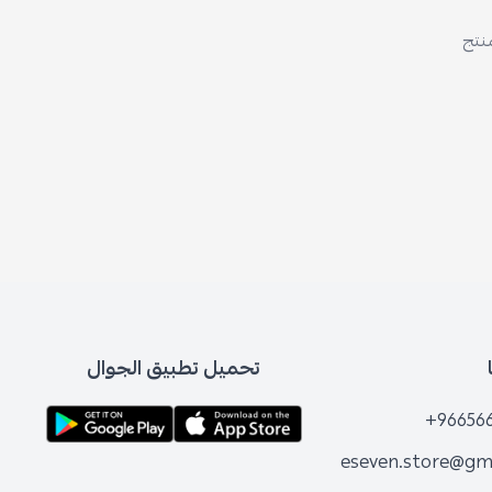
منتج
تحميل تطبيق الجوال
+96656
eseven.store@gm