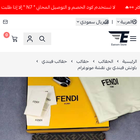
لا تستخدم كود الخصم و التوصيل المجاني " N7 " إلا إذا طلبت قطعتين أو أكثر 👀🔥
العربية
|
ريال سعودي
0
ESEVEN STORE
الرئيسية
الحقائب
حقائب
حقائب فيندي
باوتش فيندي بني نقشة مونوغرام