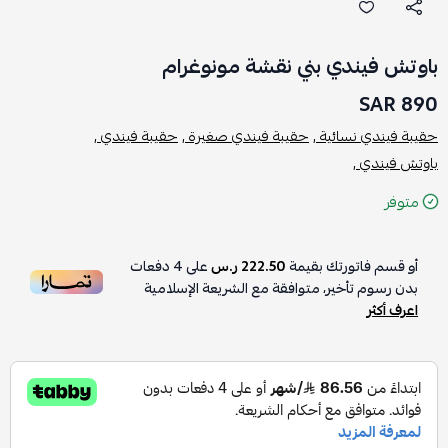
باوتش فيندي بني نقشة مونوغرام
890 SAR
حقيبة فيندي نسائية ,
حقيبة فيندي صغيرة ,
حقيبة فيندي ,
باوتش فيندي ,
متوفر
أو قسم فاتورتك بقيمة
222.50 ر.س
على
4
دفعات
بدون رسوم تأخير، متوافقة مع الشريعة الإسلامية
اعرف أكثر