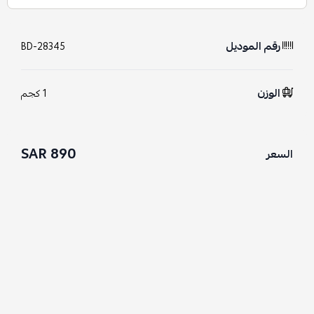
رقم الموديل
BD-28345
الوزن
1 كجم
890 SAR
السعر