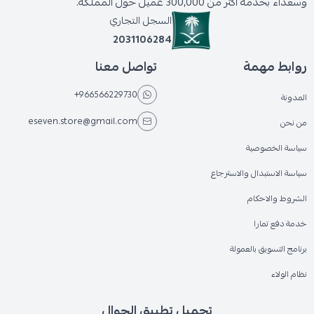
وسعداء بخدمة أكثر من 300,000 عميل حول المملكة.
السجل التجاري
2031106284
روابط مهمة
تواصل معنا
+966566229730
المدونة
eseven.store@gmail.com
من نحن
سياسة الخصوصية
سياسة الاستبدال والاسترجاع
الشروط والاحكام
خدمة دفع تمارا
برنامج التسويق بالعمولة
نظام الولاء
تحميل تطبيق الجوال