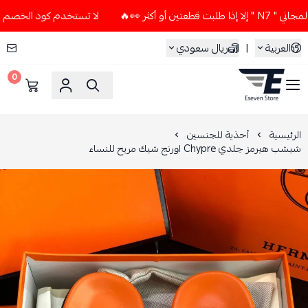
أكثر 👀🔥
لا تستخدم كود الخصم و التوصيل المجاني " N7 " إلا 
العربية
|
ريال سعودي
0
ESEVEN STORE
الرئيسية
أحذية للجنسين
شبشب هيرمز جلدي Chypre اورنج شيك مريح للنساء