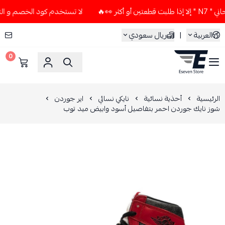
👀🔥
لا تستخدم كود الخصم و التوصيل المجاني " N7 " إلا إذا 
العربية
|
ريال سعودي
0
ESEVEN STORE
الرئيسية
أحذية نسائية
نايكي نسائي
اير جوردن
شوز نايك جوردن احمر بتفاصيل أسود وابيض ميد توب