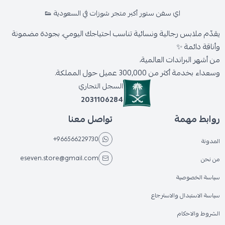
اي سفن ستور أكبر متجر شوزات في السعودية 👟
يقدّم ملابس رجالية ونسائية تناسب احتياجك اليومي، بجودة مضمونة
وأناقة دائمة ✨
من أشهر البراندات العالمية،
وسعداء بخدمة أكثر من 300,000 عميل حول المملكة.
السجل التجاري
2031106284
روابط مهمة
تواصل معنا
+966566229730
المدونة
eseven.store@gmail.com
من نحن
سياسة الخصوصية
سياسة الاستبدال والاسترجاع
الشروط والاحكام