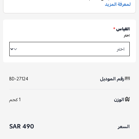
القياس
*
اختر
رقم الموديل
BD-27124
الوزن
1 كجم
490 SAR
السعر