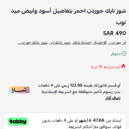
شوز نايك جوردن احمر بتفاصيل أسود وابيض ميد
توب
490 SAR
اير جوردن ,
الاحذية ,
احذية نايك ,
شوز نايك اير ,
شوز نايك جوردن ,
متوفر
تم شراءه
19
مرة
أو قسم فاتورتك بقيمة
122.50 ر.س
على
4
دفعات
بدون رسوم تأخير، متوافقة مع الشريعة الإسلامية
اعرف أكثر