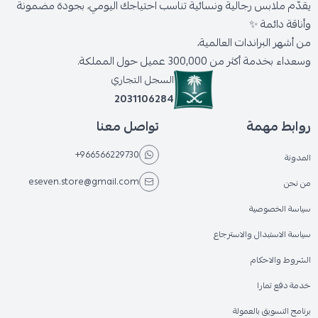
يقدّم ملابس رجالية ونسائية تناسب احتياجك اليومي، بجودة مضمونة
وأناقة دائمة ✨
من أشهر البراندات العالمية،
وسعداء بخدمة أكثر من 300,000 عميل حول المملكة.
السجل التجاري
2031106284
روابط مهمة
تواصل معنا
+966566229730
المدونة
eseven.store@gmail.com
من نحن
سياسة الخصوصية
سياسة الاستبدال والاسترجاع
الشروط والاحكام
خدمة دفع تمارا
برنامج التسويق بالعمولة