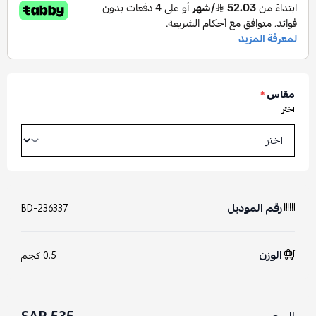
مقاس
*
اختر
رقم الموديل
BD-236337
الوزن
0.5 كجم