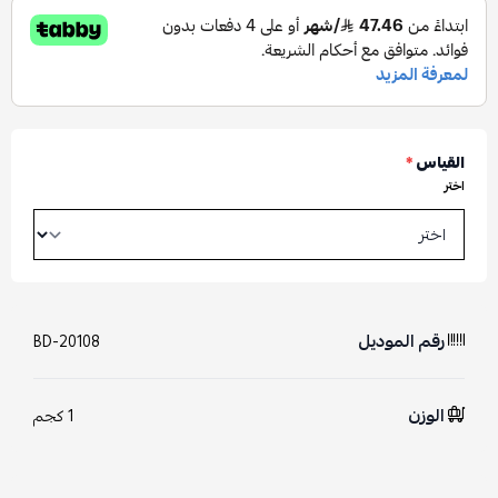
القياس
*
اختر
رقم الموديل
BD-20108
الوزن
1 كجم