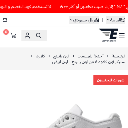
لا تستخدم كود الخصم و التوصيل المجاني " N7 " إلا إذا طلبت 
العربية
|
ريال سعودي
0
ESEVEN STORE
الرئيسية
أحذية للجنسين
اون رانينج
كلاود
سنيكر أون كلاود 6 من اون رانينج - لون ابيض
شوزات للجنسين