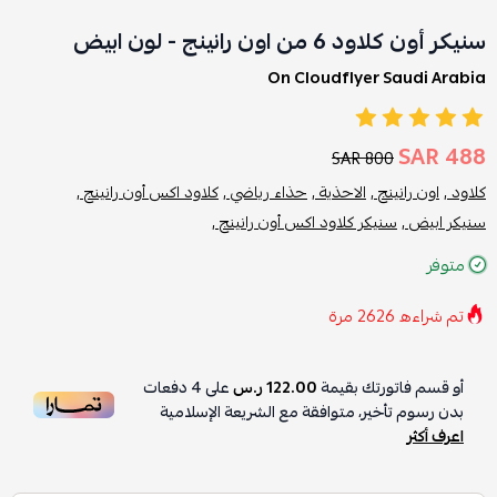
سنيكر أون كلاود 6 من اون رانينج - لون ابيض
On Cloudflyer Saudi Arabia
488 SAR
800 SAR
كلاود ,
اون رانينج ,
الاحذية ,
حذاء رياضي ,
كلاود اكس أون رانينج ,
سنيكر ابيض ,
سنيكر كلاود اكس أون رانينج ,
متوفر
تم شراءه
2626
مرة
أو قسم فاتورتك بقيمة
122.00 ر.س
على
4
دفعات
بدون رسوم تأخير، متوافقة مع الشريعة الإسلامية
اعرف أكثر