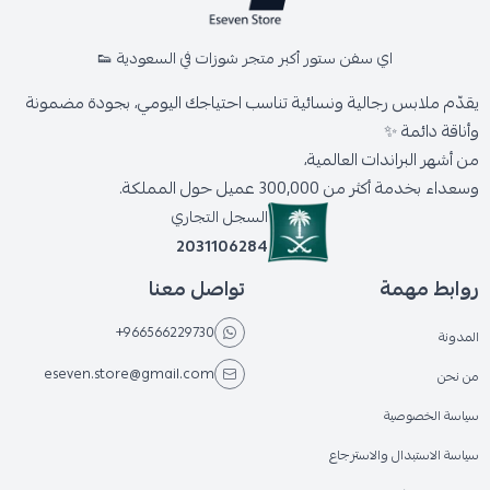
اي سفن ستور أكبر متجر شوزات في السعودية 👟
يقدّم ملابس رجالية ونسائية تناسب احتياجك اليومي، بجودة مضمونة
وأناقة دائمة ✨
من أشهر البراندات العالمية،
وسعداء بخدمة أكثر من 300,000 عميل حول المملكة.
السجل التجاري
2031106284
روابط مهمة
تواصل معنا
+966566229730
المدونة
eseven.store@gmail.com
من نحن
سياسة الخصوصية
سياسة الاستبدال والاسترجاع