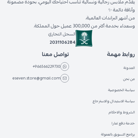
يقدّم ملابس رجالية ونسائية تناسب احتياجك اليومي، بجودة مضمونة
وأناقة دائمة ✨
من أشهر البراندات العالمية،
وسعداء بخدمة أكثر من 300,000 عميل حول المملكة.
السجل التجاري
2031106284
روابط مهمة
تواصل معنا
+966566229730
المدونة
eseven.store@gmail.com
من نحن
سياسة الخصوصية
سياسة الاستبدال والاسترجاع
الشروط والاحكام
خدمة دفع تمارا
برنامج التسويق بالعمولة