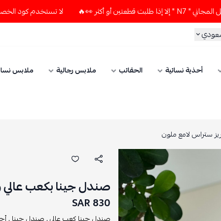
ر 👀🔥
لا تستخدم كود الخصم و التوصيل المجاني " N7 " إلا إذا
سعودي
أحذية نسائية
الحقائب
ملابس رجالية
ملابس نسائ
يز ستراس لامع ملون
صندل جينا بكعب عالي 
830 SAR
صندل جينا كعب عالي ,
صندل جينا ,
أحذ