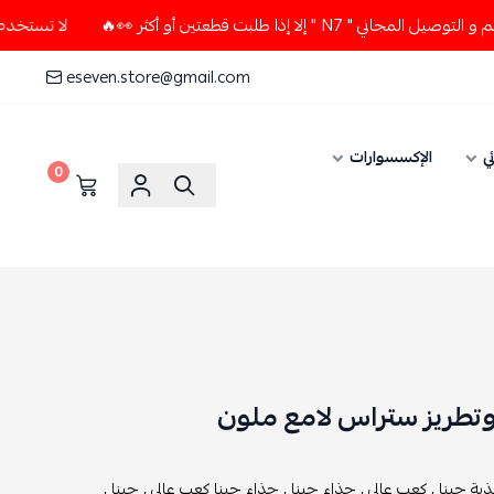
 طلبت قطعتين أو أكثر 👀🔥
لا تستخدم كود الخصم و التوصيل ال
eseven.store@gmail.com
ي
الإكسسوارات
0
وتطريز ستراس لامع ملون
ية جينا ,
كعب عالي ,
حذاء جينا ,
حذاء جينا كعب عالي ,
جينا ,