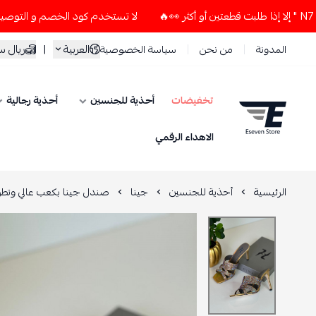
لا تستخدم كود الخصم و التوصيل المجاني " N7 " إلا إذا طلبت قطعتين أو أكث
العربية
|
ريال 
المدونة
من نحن
سياسة الخصوصية
تخفيضات
أحذية للجنسين
أحذية رجالية
ESEVEN STORE
الاهداء الرقمي
الرئيسية
أحذية للجنسين
جينا
صندل جينا بكعب عالي وتطر