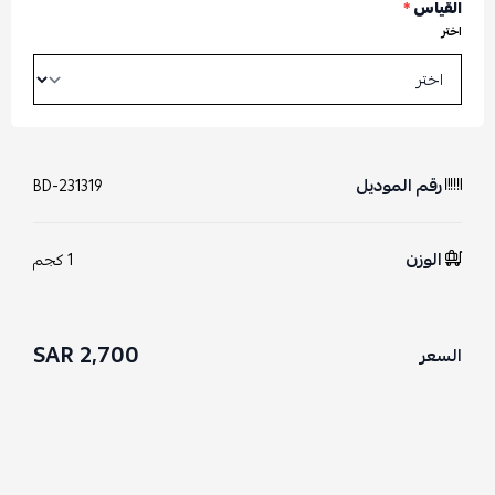
القياس
*
اختر
رقم الموديل
BD-231319
الوزن
1 كجم
2,700 SAR
السعر