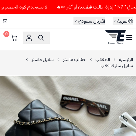
 👀🔥
لا تستخدم كود الخصم و التوصيل المجاني " N7 " إلا إذا
العربية
|
ريال سعودي
0
ESEVEN STORE
الرئيسية
الحقائب
حقائب ماستر
شانيل ماستر
شانيل سليك فلاب