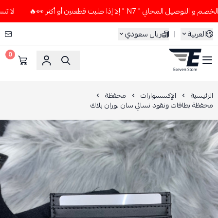
اني " N7 " إلا إذا طلبت قطعتين أو أكثر 👀🔥
لا تستخدم كود 
العربية
|
ريال سعودي
0
ESEVEN STORE
الرئيسية
الإكسسوارات
محفظة
محفظة بطاقات ونقود نسائي سان لوران بلاك