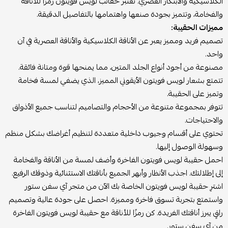
الكلاسيكية والابتكار العصري. تُعتبر حقائب لويس فويتون رمزًا للأناقة
والفخامة، وتتميز بجودة صنعها واهتمامها بالتفاصيل الدقيقة.
مميزات الحقيبة:
تصميم فريد ومميز يعبر عن الأناقة الكلاسيكية والأناقة العصرية في آن
واحد.
مصنوعة من أجود أنواع الجلد المتين، مما يمنحها قوة ومتانة فائقة.
تتمتع بشعار لويس فويتون الأيقوني المميز، الذي يضفي لمسة فخامة
وتميز على الحقيبة.
تتوفر بمجموعة متنوعة من الأحجام والتصاميم لتناسب جميع الأذواق
والاحتياجات.
تحتوي على أقسام وجيوب داخلية متعددة لتنظيم أغراضك بشكل منظم
وسهولة الوصول إليها.
احمل حقيبة لويس فويتون الفاخرة وأضف لمسة من الأناقة والفخامة
إلى إطلالتك. اجذب الأنظار وأبهر الجميع بأناقتك الاستثنائية وذوقك الرفيع.
اشترِ حقيبة لويس فويتون الخاصة بك الآن من متجر آي سفن ستور
واستمتع بتجربة تسوق فاخرة ومميزة. احصل على جودة عالية وتصميم
راقٍ يبرز أناقتك الفريدة. كن رمزًا للأناقة مع حقيبة لويس فويتون الفاخرة
من آي سفن ستور.