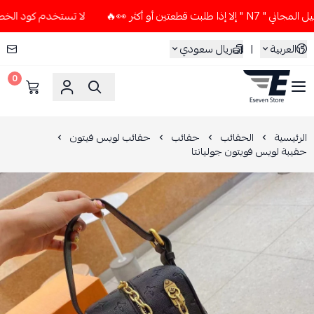
تين أو أكثر 👀🔥
لا تستخدم كود الخصم و التوصيل المجاني " 7
العربية
|
ريال سعودي
0
ESEVEN STORE
الرئيسية
الحقائب
حقائب
حقائب لويس فيتون
حقيبة لويس فويتون جوليانتا