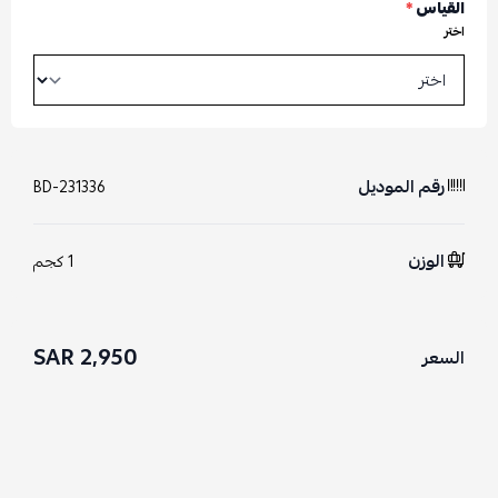
القياس
*
اختر
رقم الموديل
BD-231336
الوزن
1 كجم
2,950 SAR
السعر