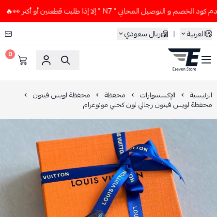

لا تستخدم كود الخصم و التوصيل المجاني " N7 " إلا إذا طلبت
ريال سعودي
|
العربية
0
ESEVEN STORE
محفظة لويس فيتون
محفظة
الإكسسوارات
الرئيسية
محفظة لويس فيتون رجالي لون كحلي مونوغرام