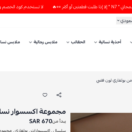
لا تستخدم كود الخصم و التوصيل المجاني " N7 " إلا إذا طلب
سعودي
أحذية نسائية
الحقائب
ملابس رجالية
ملابس نسائ
ن بولغاري لون فضي
مجموعة اكسسوار نسائ
670 SAR
يبدأ من
سلسال ,
اكسسوارات ,
بولغاري ,
مجموعة 