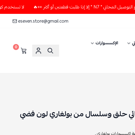
ت قطعتين أو أكثر 👀🔥
لا تستخدم كود الخصم و التوصيل المجاني
eseven.store@gmail.com
ي
الإكسسوارات
0
ي حلق وسلسال من بولغاري لون فضي
اكسسوارات بولغاري ,