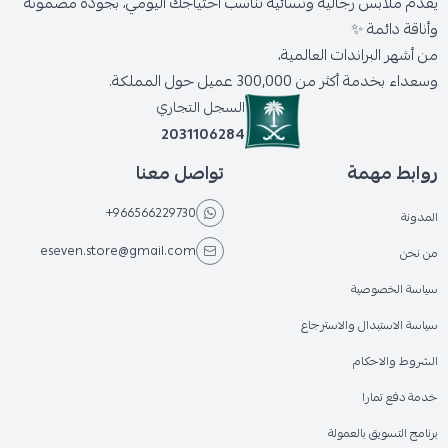
يقدّم ملابس رجالية ونسائية تناسب احتياجك اليومي، بجودة مضمونة
وأناقة دائمة ✨
من أشهر البراندات العالمية،
وسعداء بخدمة أكثر من 300,000 عميل حول المملكة.
السجل التجاري
2031106284
روابط مهمة
تواصل معنا
+966566229730
المدونة
eseven.store@gmail.com
من نحن
سياسة الخصوصية
سياسة الاستبدال والاسترجاع
الشروط والاحكام
خدمة دفع تمارا
برنامج التسويق بالعمولة