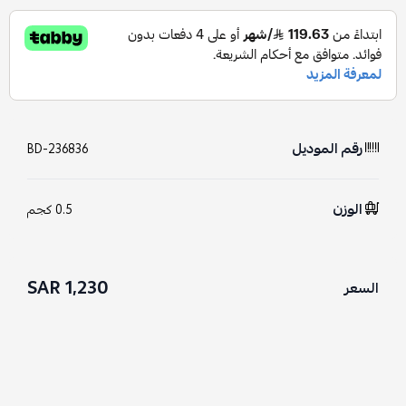
رقم الموديل
BD-236836
الوزن
0.5 كجم
1,230 SAR
السعر