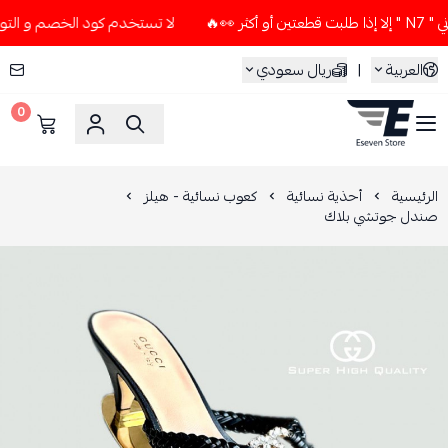
لا تستخدم كود الخصم و التوصيل المجاني " N7 " إلا إذا طلب
العربية
|
ريال سعودي
0
ESEVEN STORE
الرئيسية
أحذية نسائية
كعوب نسائية - هيلز
صندل جوتشي بلاك