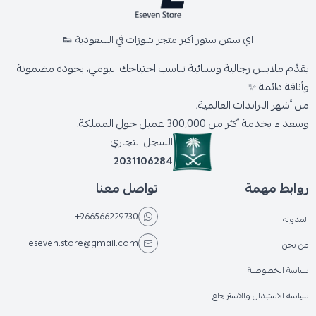
اي سفن ستور أكبر متجر شوزات في السعودية 👟
يقدّم ملابس رجالية ونسائية تناسب احتياجك اليومي، بجودة مضمونة
وأناقة دائمة ✨
من أشهر البراندات العالمية،
وسعداء بخدمة أكثر من 300,000 عميل حول المملكة.
السجل التجاري
2031106284
روابط مهمة
تواصل معنا
+966566229730
المدونة
eseven.store@gmail.com
من نحن
سياسة الخصوصية
سياسة الاستبدال والاسترجاع