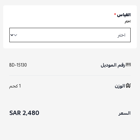
القياس
*
اختر
رقم الموديل
BD-15130
الوزن
1 كجم
2,480 SAR
السعر