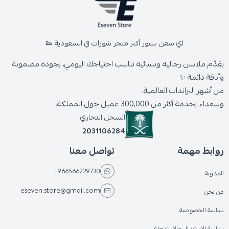
اي سفن ستور أكبر متجر شوزات في السعودية 👟
يقدّم ملابس رجالية ونسائية تناسب احتياجك اليومي، بجودة مضمونة
وأناقة دائمة ✨
من أشهر البراندات العالمية،
وسعداء بخدمة أكثر من 300,000 عميل حول المملكة.
السجل التجاري
2031106284
روابط مهمة
تواصل معنا
+966566229730
المدونة
eseven.store@gmail.com
من نحن
سياسة الخصوصية
سياسة الاستبدال والاسترجاع