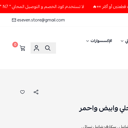
لا تستخدم كود الخصم و التوصيل المجاني " N7 " إلا إذا طلبت قطعتين أو أكثر 👀🔥
eseven.store@gmail.com
ي
الإكسسوارات
0
لي وابيض واحمر
نيل ,
سكارف شانيل نسائي ,