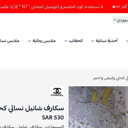
لا تستخدم كود الخصم و التوصيل المجاني " N7 " إلا إذا طلبت قطعتين أو أكثر 👀🔥
سعودي
أحذية نسائية
الحقائب
ملابس رجالية
ملابس نسائ
ي كحلي وابيض واحمر
سكارف شانيل نسائي كح
530 SAR
اكسسوارات ,
سكارف ,
شانيل ,
سكارف شا