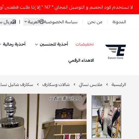
تخدم كود الخصم و التوصيل المجاني " N7 " إلا إذا طلبت قطعتين أو أكثر 👀🔥
العربية
|
ريال 
المدونة
من نحن
سياسة الخصوصية
تخفيضات
أحذية للجنسين
أحذية رجالية
ESEVEN STORE
الاهداء الرقمي
الرئيسية
ملابس نسائي
شالات وسكارف
سكارف شانيل نسائ