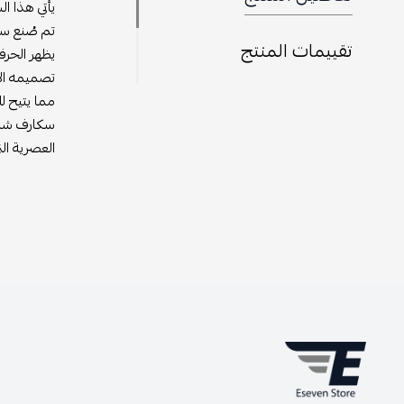
يأتي هذا ا
تم صُنع سك
تقييمات المنتج
يظهر الحرف
تصميمه الأ
مما يتيح ل
سكارف شانيل
العصرية ال