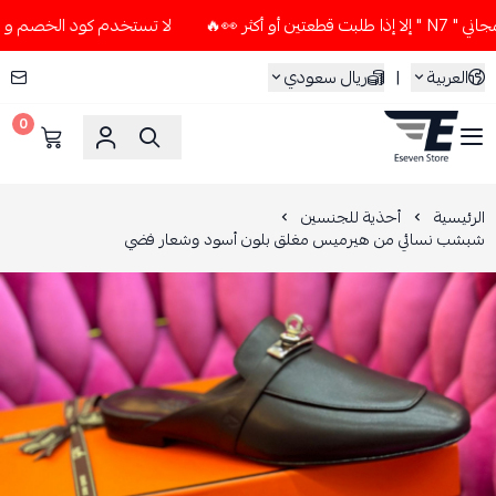
👀🔥
لا تستخدم كود الخصم و التوصيل المجاني " N7 " إلا إذا 
العربية
|
ريال سعودي
0
ESEVEN STORE
الرئيسية
أحذية للجنسين
شبشب نسائي من هيرميس مغلق بلون أسود وشعار فضي