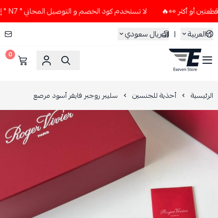
لا تستخدم كود الخصم و التوصيل المجاني " N7 " إلا إذا طلبت قطعتين أو أكثر 👀🔥
العربية
|
ريال سعودي
0
ESEVEN STORE
الرئيسية
أحذية للجنسين
سليبر روجبر فايفر أسود مرصع