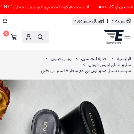
لا تستخدم كود الخصم و التوصيل المجاني " N7 " إلا إذا طلبت قطعتين أو أكثر 👀🔥
العربية
|
ريال سعودي
0
ESEVEN STORE
الرئيسية
أحذية للجنسين
لويس فيتون
سليبر نسائي لويس فيتون
شبشب نسائي مميز لون بني مع شعار LV ستراس فضي