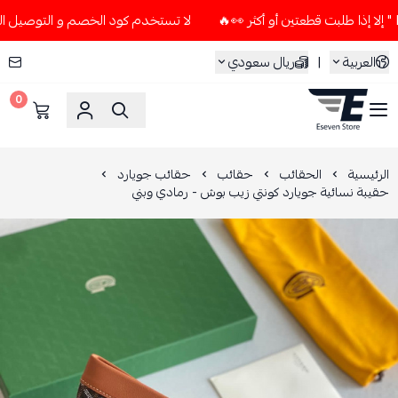
لا تستخدم كود الخصم و التوصيل المجاني " N7 " إلا إذا طلبت قطعتين أو 
العربية
|
ريال سعودي
0
ESEVEN STORE
الرئيسية
الحقائب
حقائب
حقائب جويارد
حقيبة نسائية جويارد كونتي زيب بوش - رمادي وبني