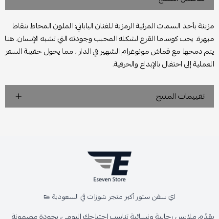
مزينة بأحد السمات المرئية الرمزية للفنان الياباني: الملون المحاط بنقاط
مبهرة. يحب كوساما القرع لشكله المحبب وجودته التي تشبه الإنسان. هنا
يتم دمجها مع قماش مونوغرام الشهير في الدار ، مما يحول حقيبة السفر
العملية إلى احتفال بالإبداع والحرفية.
تقييمات المنتج
اي سفن ستور أكبر متجر شوزات في السعودية 👟
يقدّم ملابس رجالية ونسائية تناسب احتياجك اليومي، بجودة مضمونة