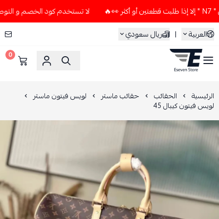
لا تستخدم كود الخصم و التوصيل المجاني " N7 " إلا إذا طلبت قطعت
العربية
|
ريال سعودي
0
ESEVEN STORE
الرئيسية
الحقائب
حقائب ماستر
لويس فيتون ماستر
لويس فيتون كيبال 45