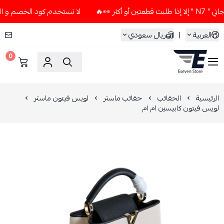
ر 👀🔥
لا تستخدم كود الخصم و التوصيل المجاني " N7 " إلا إذا
العربية
|
ريال سعودي
0
ESEVEN STORE
الرئيسية
الحقائب
حقائب ماستر
لويس فيتون ماستر
لويس فيتون كابيسين ام ام