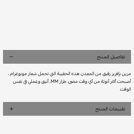
تفاصيل المنتج
مزين بإفريز رقيق من المعدن هذه الحقيبة التي تحمل شعار مونوغرام ،
أصبحت أكثر أنوثة من أي وقت مضى. طراز MM، أنيق وعملي في نفس
الوقت.
تقييمات المنتج