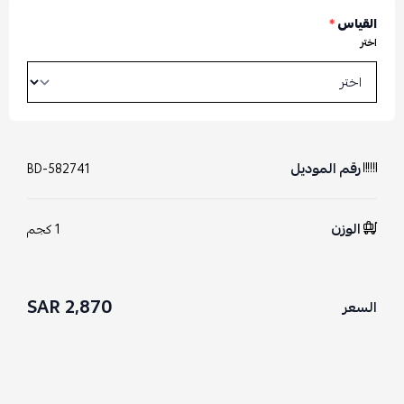
القياس
*
اختر
رقم الموديل
BD-582741
الوزن
1 كجم
2,870 SAR
السعر