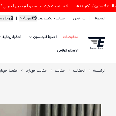
لا تستخدم كود الخصم و التوصيل المجاني " N7 " إلا إذا طلبت قطعتين أو أكثر 👀🔥
العربية
|
ريال 
المدونة
من نحن
سياسة الخصوصية
تخفيضات
أحذية للجنسين
أحذية رجالية
ESEVEN STORE
الاهداء الرقمي
الرئيسية
الحقائب
حقائب
حقائب جويارد
حقيبة جويار