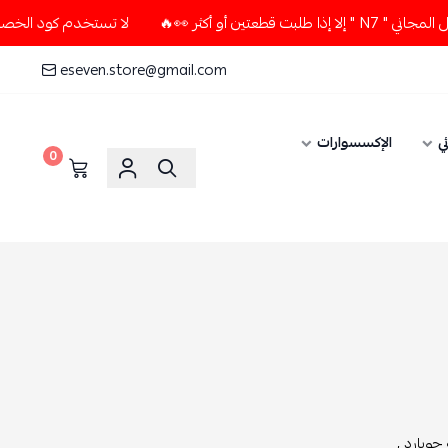
أكثر 👀🔥
لا تستخدم كود الخصم و التوصيل المجاني " N7 " إلا
eseven.store@gmail.com
ي
الإكسسوارات
0
جويارد ,