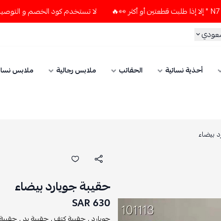
لا تستخدم كود الخصم و التوصيل المجاني " N7 " إلا إذا طلبت قطعتين أو 
سعودي
أحذية نسائية
الحقائب
ملابس رجالية
ملابس نسائ
د بيضاء
حقيبة جويارد بيضاء
630 SAR
جويارد ,
حقيبة كتف ,
حقيبة يد ,
حقيبة 