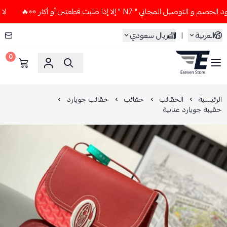
ل المجاني " N7 " إلا إذا طلبت قطعتين أو أكثر 👀🔥
لا تستخدم
العربية
|
ريال سعودي
0
ESEVEN STORE
الرئيسية
الحقائب
حقائب
حقائب جويارد
حقيبة جويارد عنابية