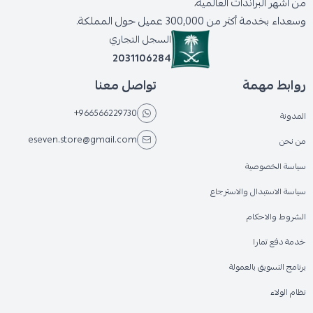
من أشهر البراندات العالمية،
وسعداء بخدمة أكثر من 300,000 عميل حول المملكة.
السجل التجاري
2031106284
روابط مهمة
تواصل معنا
+966566229730
المدونة
eseven.store@gmail.com
من نحن
سياسة الخصوصية
سياسة الاستبدال والاسترجاع
الشروط والاحكام
خدمة دفع تمارا
برنامج التسويق بالعمولة
نظام الولاء