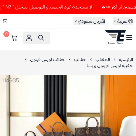
لا تستخدم كود الخصم و التوصيل المجاني " N7 " إلا إذا طلبت قطعتين أو أكثر 👀🔥
العربية
|
ريال سعودي
0
ESEVEN STORE
الرئيسية
الحقائب
حقائب
حقائب لويس فيتون
حقيبة لويس فويتون بريسا