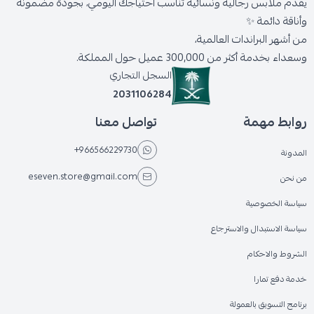
يقدّم ملابس رجالية ونسائية تناسب احتياجك اليومي، بجودة مضمونة
وأناقة دائمة ✨
من أشهر البراندات العالمية،
وسعداء بخدمة أكثر من 300,000 عميل حول المملكة.
السجل التجاري
2031106284
روابط مهمة
تواصل معنا
+966566229730
المدونة
eseven.store@gmail.com
من نحن
سياسة الخصوصية
سياسة الاستبدال والاسترجاع
الشروط والاحكام
خدمة دفع تمارا
برنامج التسويق بالعمولة