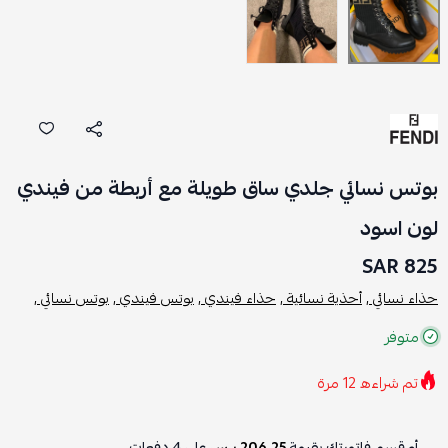
بوتس نسائي جلدي ساق طويلة مع أربطة من فيندي
لون اسود
825 SAR
حذاء نسائي ,
أحذية نسائية ,
حذاء فيندي ,
بوتس فيندي ,
بوتس نسائي ,
متوفر
تم شراءه
12
مرة
أو قسم فاتورتك بقيمة
206.25 ر.س
على
4
دفعات