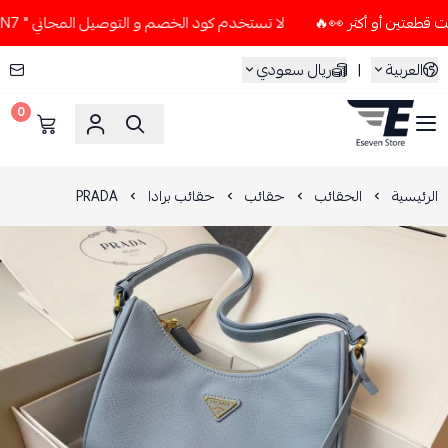
لا تستخدم كود الخصم و التوصيل المجاني " N7 " إلا إذا طلبت قطعتين أو أكثر 👀🔥
العربية
|
ريال سعودي
0
ESEVEN STORE
الرئيسية
الحقائب
حقائب
حقائب برادا
PRADA