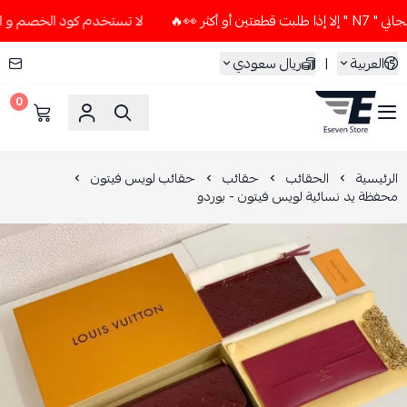
ر 👀🔥
لا تستخدم كود الخصم و التوصيل المجاني " N7 " إلا إذ
العربية
|
ريال سعودي
0
ESEVEN STORE
الرئيسية
الحقائب
حقائب
حقائب لويس فيتون
محفظة يد نسائية لويس فيتون - بوردو