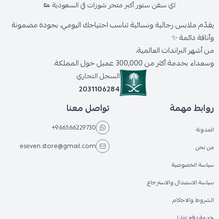
اي سفن ستور أكبر متجر شوزات في السعودية 👟
يقدّم ملابس رجالية ونسائية تناسب احتياجك اليومي، بجودة مضمونة
وأناقة دائمة ✨
من أشهر البراندات العالمية،
وسعداء بخدمة أكثر من 300,000 عميل حول المملكة.
السجل التجاري
2031106284
روابط مهمة
تواصل معنا
+966566229730
المدونة
eseven.store@gmail.com
من نحن
سياسة الخصوصية
سياسة الاستبدال والاسترجاع
الشروط والاحكام
خدمة دفع تمارا