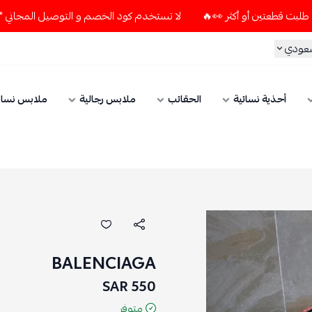
لا تستخدم كود الخصم و التوصيل المجاني " N7 " إلا إذا طلبت قطعتين أو أكثر 👀🔥
سعودي
أحذية نسائية
الحقائب
ملابس رجالية
ملابس نسائ
BALENCIAGA
550 SAR
متوفر