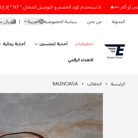
لا تستخدم كود الخصم و التوصيل المجاني " N7 " إلا إذا طلبت قطعتين أو أكثر 👀🔥
العربية
|
ريال 
المدونة
من نحن
سياسة الخصوصية
تخفيضات
أحذية للجنسين
أحذية رجالية
ESEVEN STORE
الاهداء الرقمي
الرئيسية
الحقائب
BALENCIAGA