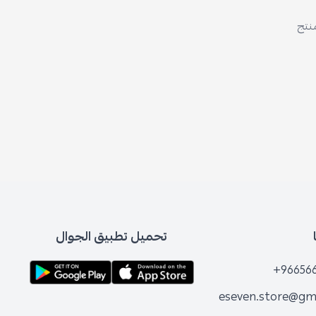
منتج
تحميل تطبيق الجوال
+96656
eseven.store@gm