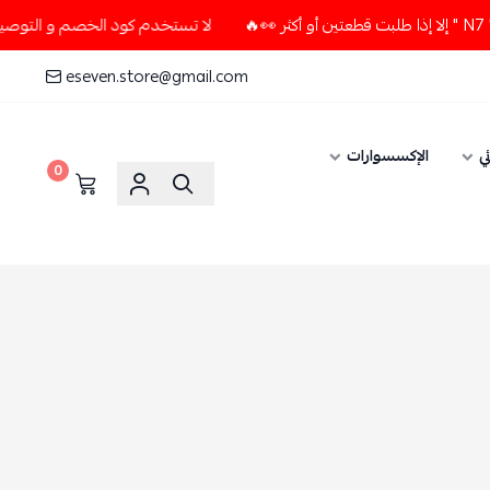
لا تستخدم كود الخصم و التوصيل المجاني " N7 " إلا إذا طلبت قطعتين أ
eseven.store@gmail.com
ي
الإكسسوارات
0