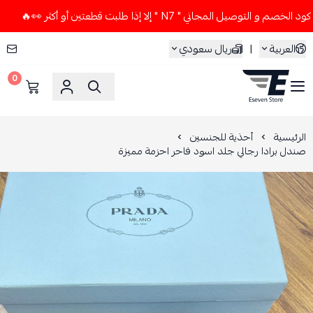
صيل المجاني " N7 " إلا إذا طلبت قطعتين أو أكثر 👀🔥
لا تست
العربية
|
ريال سعودي
0
ESEVEN STORE
الرئيسية
أحذية للجنسين
صندل برادا رجالي جلد اسود فاحر احزمة مميزة