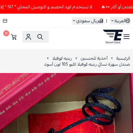
لا تستخدم كود الخصم و التوصيل المجاني " N7 " إلا إذا طلبت قطعتين أو أكثر 👀🔥
العربية
|
ريال سعودي
0
ESEVEN STORE
الرئيسية
أحذية للجنسين
رينيه كوفيلا
صندل سهرة نسائي رينيه كوفيلا كليو 105 لون أسود