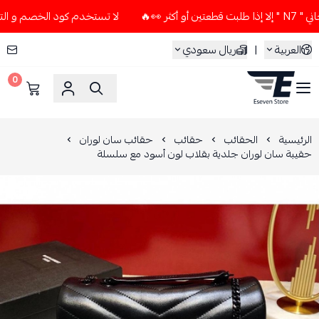
👀🔥
لا تستخدم كود الخصم و التوصيل المجاني " N7 " إلا إذا ط
العربية
|
ريال سعودي
0
ESEVEN STORE
الرئيسية
الحقائب
حقائب
حقائب سان لوران
حقيبة سان لوران جلدية بقلاب لون أسود مع سلسلة