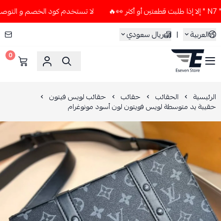
لا تستخدم كود الخصم و التوصيل المجاني " N7 " إلا إذا طلبت قطعت
العربية
|
ريال سعودي
0
ESEVEN STORE
الرئيسية
الحقائب
حقائب
حقائب لويس فيتون
حقيبة يد متوسطة لويس فويتون لون أسود مونوغرام