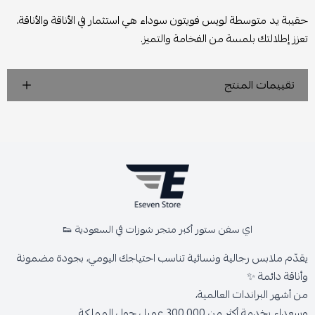
حقيبة يد متوسطة لويس فويتون سوداء هي استثمار في الأناقة والأناقة،
تعزز إطلالتك بلمسة من الفخامة والتميز.
تقييمات المنتج
اي سفن ستور أكبر متجر شوزات في السعودية 👟
يقدّم ملابس رجالية ونسائية تناسب احتياجك اليومي، بجودة مضمونة
وأناقة دائمة ✨
من أشهر البراندات العالمية،
وسعداء بخدمة أكثر من 300,000 عميل حول المملكة.