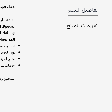
حذاء أديد
تفاصيل المنتج
تقييمات المنتج
المحبوك الت
لإطلالاتك ا
المواصفات
تصميم محبو
لون الحجر 
مثالي للار
خامات عالية
استمتع بإطلالة م