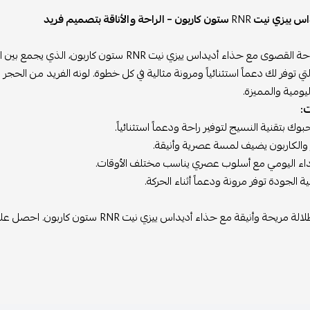
اس ييزي نيت
RNR
ستون كاربون – الراحة والأناقة بتصميم فريد
اكتشف الراحة القصوى مع حذاء أديداس ييزي نيت NR
ي توفر لك دعماً استثنائياً ومرونة مثالية في كل خطوة. لونه الفريد من الحجر
ليومية والمميزة.
:
ك بتقنية النسيج لتوفير راحة ودعماً استثنائياً.
والكاربون يضيف لمسة عصرية وأنيقة.
تداء اليومي مع أسلوب عصري يناسب مختلف الأوقات.
 الجودة توفر مرونة ودعماً أثناء الحركة.
ريحة وأنيقة مع حذاء أديداس ييزي نيت RNR ستون كاربون. احصل عليه الآن عبر