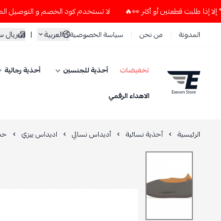
لا تستخدم كود الخصم و التوصيل المجاني " N7 " إلا إذا طلبت قطعتين أو أكثر 👀
العربية
|
ريال 
المدونة
من نحن
سياسة الخصوصية
تخفيضات
أحذية للجنسين
أحذية رجالية
ESEVEN STORE
الاهداء الرقمي
الرئيسية
أحذية نسائية
أديداس نسائي
اديداس ييزي
حذاء