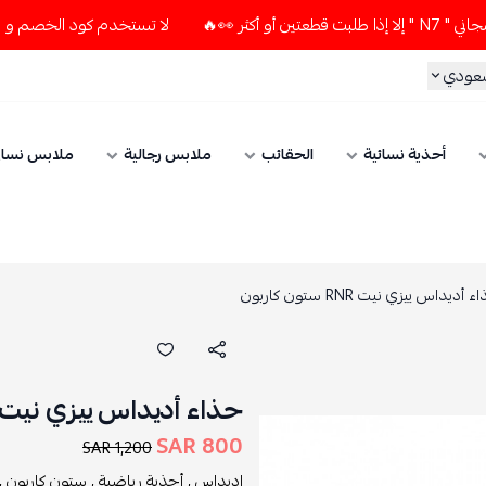
لا تستخدم كود الخصم و التوصيل المجاني " N7 " إلا إذا طلبت
سعودي
أحذية نسائية
الحقائب
ملابس رجالية
ملابس نسائ
 أديداس ييزي نيت RNR ستون كاربون
حذاء أديداس ييزي نيت RNR ستون كاربو
800 SAR
1,200 SAR
اديداس ,
أحذية رياضية ,
ستون كاربون ,