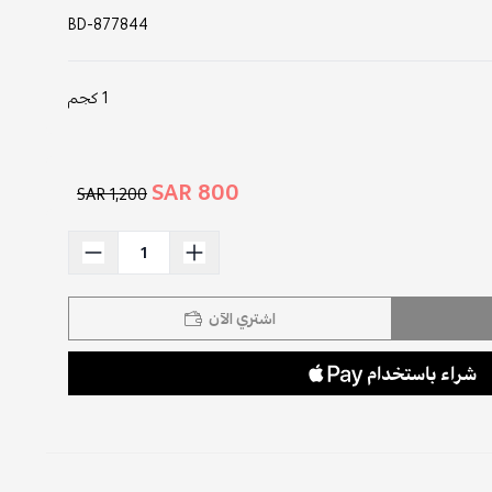
BD-877844
1 كجم
800 SAR
1,200 SAR
اشتري الآن