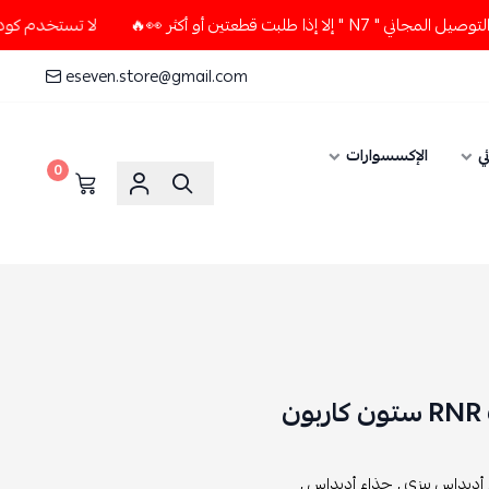
 قطعتين أو أكثر 👀🔥
لا تستخدم كود الخصم و التوصيل المجاني
eseven.store@gmail.com
ي
الإكسسوارات
0
ن
أديداس ييزي ,
حذاء أديداس ,