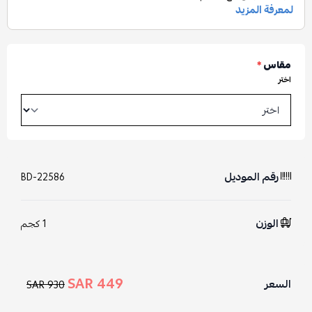
مقاس
*
اختر
رقم الموديل
BD-22586
الوزن
1 كجم
449 SAR
السعر
930 SAR