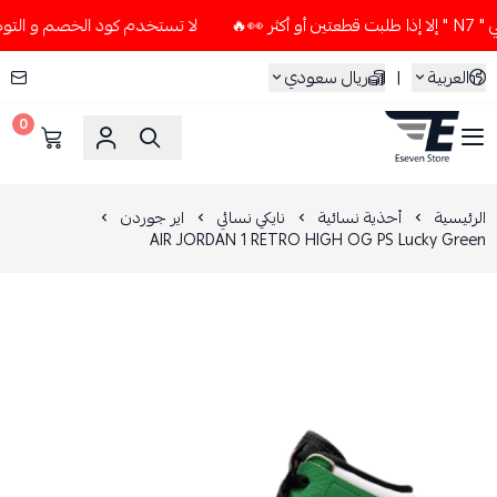
لا تستخدم كود الخصم و التوصيل المجاني " N7 " إلا إذا طلب
العربية
|
ريال سعودي
0
ESEVEN STORE
الرئيسية
أحذية نسائية
نايكي نسائي
اير جوردن
AIR JORDAN 1 RETRO HIGH OG PS Lucky Green