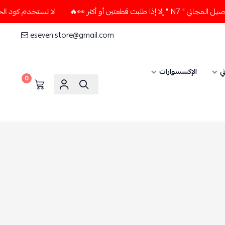
ين أو أكثر 👀🔥
لا تستخدم كود الخصم و التوصيل المجاني " N7
eseven.store@gmail.com
ي
الإكسسوارات
0