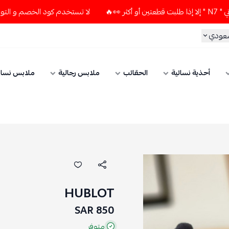
لا تستخدم كود الخصم و التوصيل المجاني " N7 " إلا إذا طلبت قطعت
سعودي
أحذية نسائية
الحقائب
ملابس رجالية
ملابس نسائ
HUBLOT
850 SAR
متوفر