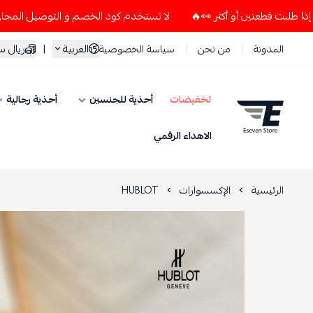
لا تستخدم كود الخصم و التوصيل المجاني " N7 " إلا إذا طلبت قطعتين أو أكثر 👀🔥
العربية
|
ريال 
المدونة
من نحن
سياسة الخصوصية
تخفيضات
أحذية للجنسين
أحذية رجالية
ESEVEN STORE
الاهداء الرقمي
الرئيسية
الإكسسوارات
HUBLOT