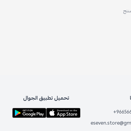
منتج
تحميل تطبيق الجوال
+96656
eseven.store@gm