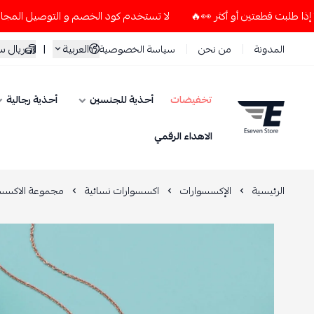
لا تستخدم كود الخصم و التوصيل المجاني " N7 " إلا إذا طلبت قطعتين أو أكثر 👀🔥
العربية
|
ريال 
المدونة
من نحن
سياسة الخصوصية
تخفيضات
أحذية للجنسين
أحذية رجالية
ESEVEN STORE
الاهداء الرقمي
الرئيسية
الإكسسوارات
اكسسوارات نسائية
مجموعة الاكسسو