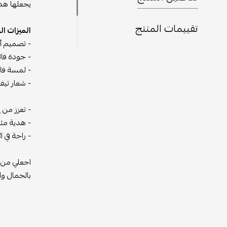
يجعلها هدي
تقييمات المنتج
الميزات ال
- تصميم أن
- جودة فائ
- لمسة فاخ
- شعار تيف
- تعزز من 
- هدية مثا
- راحة في 
اجعلي من م
بالجمال وا