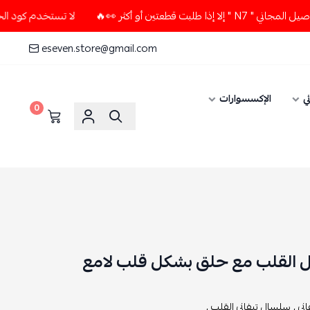
أو أكثر 👀🔥
لا تستخدم كود الخصم و التوصيل المجاني " N7 " إ
eseven.store@gmail.com
ي
الإكسسوارات
0
 القلب مع حلق بشكل قلب لامع
اني ,
سلسال تيفاني القلب ,