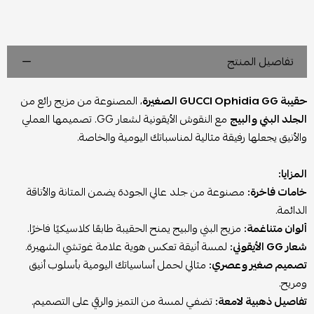
تفاصيل المنتج
حقيبة GUCCI Ophidia GG الصغيرة
، المصنوعة من مزيج رائع من
الجلد البني والبيج
مع النقوش الأيقونية لشعار GG. تصميمها العملي
والأنيق يجعلها رفيقة مثالية لمناسباتك اليومية والخاصة.
المزايا:
خامات فاخرة:
مصنوعة من جلد عالي الجودة يضمن المتانة والأناقة
الدائمة.
ألوان متناغمة:
مزيج البني والبيج يمنح الحقيبة طابعًا كلاسيكيًا فاخرًا.
شعار GG الأيقوني:
لمسة أنيقة تعكس هوية علامة غوتشي الشهيرة.
تصميم صغير وعصري:
مثالي لحمل أساسياتك اليومية بأسلوب أنيق
ومريح.
تفاصيل ذهبية لامعة:
تضفي لمسة من التميز والرقي على التصميم.