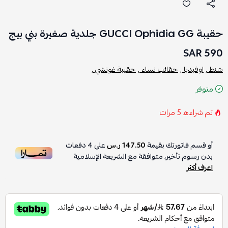
حقيبة GUCCI Ophidia GG جلدية صغيرة بني بيج
590 SAR
شنط ,
اوفيديا ,
حقائب نساء ,
حقيبة غوتشي ,
متوفر
تم شراءه
5
مرات
أو قسم فاتورتك بقيمة
147.50 ر.س
على
4
دفعات
بدون رسوم تأخير، متوافقة مع الشريعة الإسلامية
اعرف أكثر