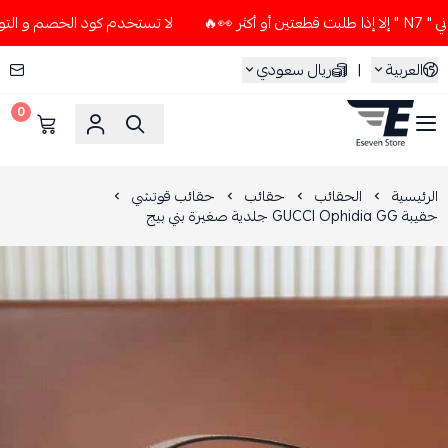
لا تستخدم كود الخصم و التوصيل المجاني " N7 " إلا إذا طلبت
العربية
|
ريال سعودي
0
ESEVEN STORE
الرئيسية
الحقائب
حقائب
حقائب قوتشي
حقيبة GUCCI Ophidia GG جلدية صغيرة بني بيج