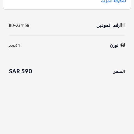
رقم الموديل
BD-234158
الوزن
1 كجم
590 SAR
السعر