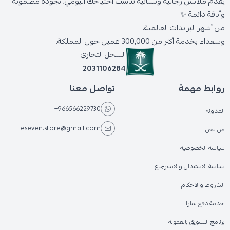
يقدّم ملابس رجالية ونسائية تناسب احتياجك اليومي، بجودة مضمونة
وأناقة دائمة ✨
من أشهر البراندات العالمية،
وسعداء بخدمة أكثر من 300,000 عميل حول المملكة.
السجل التجاري
2031106284
روابط مهمة
تواصل معنا
+966566229730
المدونة
eseven.store@gmail.com
من نحن
سياسة الخصوصية
سياسة الاستبدال والاسترجاع
الشروط والاحكام
خدمة دفع تمارا
برنامج التسويق بالعمولة