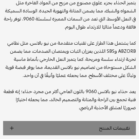
يتميز الحذاء بجزء علوي مصنوع من مزيج من المواد الفاخرة مثل
الشمواه والشبك، مما يضمن المتانة والتهوية الجيدة. الوسادة السميكة
في النعل الأوسط، التي تعد من السمات المميزة لسلسلة 9060، توفر راحة
فائقة ودعماً مثاليًا للارتداء طوال اليوم.
كما يشتمل هذا الطراز على تقنيات متقدمة من نيو بالانس، مثل نظامي
ABZORB وSBS اللذين يعززان الثبات ويمتصان الصدمات، مما يضمن
تجربة ارتداء سلسة ومريحة. كما يتميز النعل الخارجي بأنماط ماسية
الشكل مستوحاة من تصاميم نيو بالانس القديمة، مما يوفر قبضة قوية
وثباتًا على مختلف الأسطح، مما يجعله عمليًا وأنيقًا في آن واحد.
يعد حذاء نيو بالانس 9060 باللون العاجي أكثر من مجرد حذاء؛ إنه قطعة
فنية تجمع بين الراحة والمتانة والتصميم الخالد، مما يجعله اختيارًا
ضروريًا لعشاق الأحذية الرياضي.
تقييمات المنتج