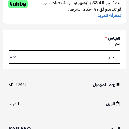
القياس
*
اختر
رقم الموديل
BD-29469
الوزن
1 كجم
550 SAR