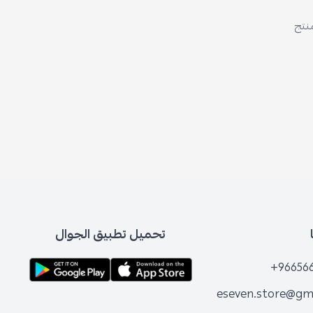
منتج
تحميل تطبيق الجوال
+96656
eseven.store@gm