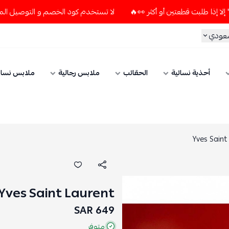
لا تستخدم كود الخصم و التوصيل المجاني " N7 " إلا إذا طلبت قطعتين أو أكثر 👀🔥
سعودي
أحذية نسائية
الحقائب
ملابس رجالية
ملابس نسائ
Yves Saint
Yves Saint Laurent
649 SAR
متوفر