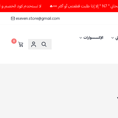
لا تستخدم كود الخصم و التوصيل المجاني " N7 " إلا إذا طلبت قطع
eseven.store@gmail.com
ي
الإكسسوارات
0