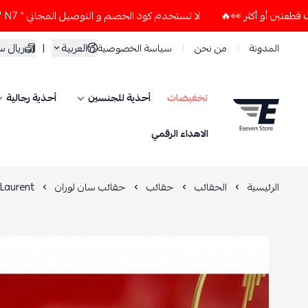
لا تستخدم كود الخصم و التوصيل المجاني " N7 " إلا إذا طلبت قطعتين أو أكثر 👀🔥
العربية
|
ريال 
المدونة
من نحن
سياسة الخصوصية
تخفيضات
أحذية للجنسين
أحذية رجالية
ESEVEN STORE
الاهداء الرقمي
الرئيسية
الحقائب
حقائب
حقائب سان لوران
 Laurent