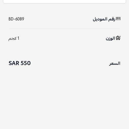
رقم الموديل
BD-6089
الوزن
1 كجم
550 SAR
السعر