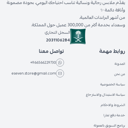
يقدّم ملابس رجالية ونسائية تناسب احتياجك اليومي، بجودة مضمونة
وأناقة دائمة ✨
من أشهر البراندات العالمية،
وسعداء بخدمة أكثر من 300,000 عميل حول المملكة.
السجل التجاري
2031106284
روابط مهمة
تواصل معنا
+966566229730
المدونة
eseven.store@gmail.com
من نحن
سياسة الخصوصية
سياسة الاستبدال والاسترجاع
الشروط والاحكام
خدمة دفع تمارا
برنامج التسويق بالعمولة