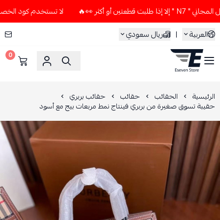
أكثر 👀🔥
لا تستخدم كود الخصم و التوصيل المجاني " N7 " إلا
العربية
|
ريال سعودي
0
ESEVEN STORE
الرئيسية
الحقائب
حقائب
حقائب بربري
حقيبة تسوق صغيرة من بربري فينتاج نمط مربعات بيج مع أسود