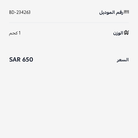
رقم الموديل
BD-234263
الوزن
1 كجم
650 SAR
السعر