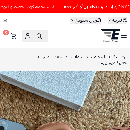
لا تستخدم كود الخصم و التوصيل المجاني " N7 " إلا إذا طلبت قطعتي
العربية
|
ريال سعودي
0
ESEVEN STORE
الرئيسية
الحقائب
حقائب
حقائب ديور
حقيبة ديور بريست