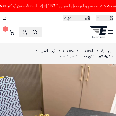
لخصم و التوصيل المجاني " N7 " إلا إذا طلبت قطعتين أو أكثر 👀🔥
العربية
|
ريال سعودي
0
ESEVEN STORE
الرئيسية
الحقائب
حقائب
فيرساتشي
حقيبة فيرساتشي بلاك اند جولد جلد