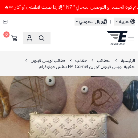

لا تستخدم كود الخصم و التوصيل المجاني " N7 " إلا إذا طلب
ريال سعودي
|
العربية
0
ESEVEN STORE
حقائب لويس فيتون
حقائب
الحقائب
الرئيسية
حقيبة لويس فيتون كوزين PM Camel بنقش مونوغرام